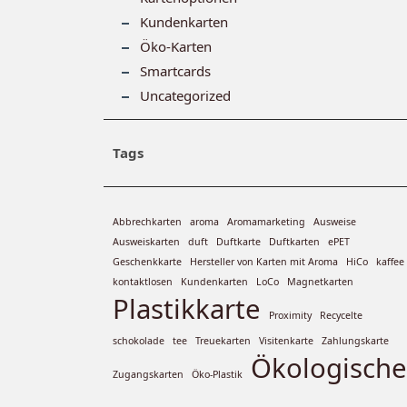
Kundenkarten
Öko-Karten
Smartcards
Uncategorized
Tags
Abbrechkarten
aroma
Aromamarketing
Ausweise
Ausweiskarten
duft
Duftkarte
Duftkarten
ePET
Geschenkkarte
Hersteller von Karten mit Aroma
HiCo
kaffee
kontaktlosen
Kundenkarten
LoCo
Magnetkarten
Plastikkarte
Proximity
Recycelte
schokolade
tee
Treuekarten
Visitenkarte
Zahlungskarte
Ökologische
Zugangskarten
Öko-Plastik