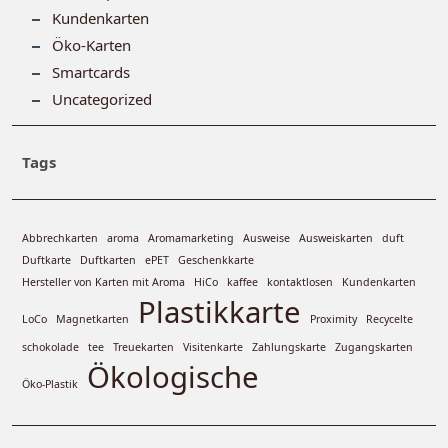
Kundenkarten
Öko-Karten
Smartcards
Uncategorized
Tags
Abbrechkarten
aroma
Aromamarketing
Ausweise
Ausweiskarten
duft
Duftkarte
Duftkarten
ePET
Geschenkkarte
Hersteller von Karten mit Aroma
HiCo
kaffee
kontaktlosen
Kundenkarten
Plastikkarte
LoCo
Magnetkarten
Proximity
Recycelte
schokolade
tee
Treuekarten
Visitenkarte
Zahlungskarte
Zugangskarten
Ökologische
Öko-Plastik