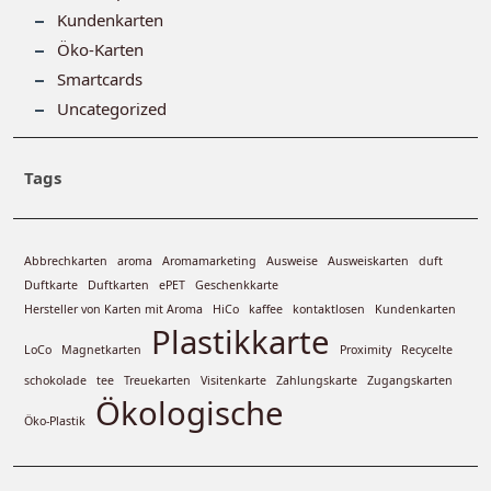
Kundenkarten
Öko-Karten
Smartcards
Uncategorized
Tags
Abbrechkarten
aroma
Aromamarketing
Ausweise
Ausweiskarten
duft
Duftkarte
Duftkarten
ePET
Geschenkkarte
Hersteller von Karten mit Aroma
HiCo
kaffee
kontaktlosen
Kundenkarten
Plastikkarte
LoCo
Magnetkarten
Proximity
Recycelte
schokolade
tee
Treuekarten
Visitenkarte
Zahlungskarte
Zugangskarten
Ökologische
Öko-Plastik